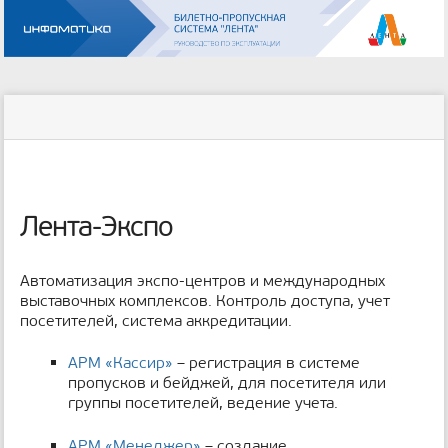
Инструменты
пользователя
меню
статус
Инструменты
и
сайта
страницы
быстрый
поиск
м
е
Лента-Экспо
т
а
д
Автоматизация экспо-центров и международных
а
выставочных комплексов. Контроль доступа, учет
н
посетителей, система аккредитации.
н
ы
АРМ «Кассир»
– регистрация в системе
е
пропусков и бейджей, для посетителя или
с
группы посетителей, ведение учета.
т
р
а
АРМ «Менеджер»
– создание