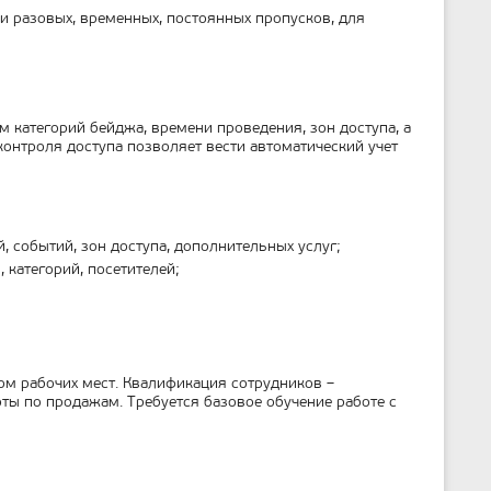
т
и разовых, временных, постоянных пропусков, для
р
а
н
и
ц
ы
 категорий бейджа, времени проведения, зон доступа, а
 контроля доступа позволяет вести автоматический учет
, событий, зон доступа, дополнительных услуг;
 категорий, посетителей;
ом рабочих мест. Квалификация сотрудников –
ты по продажам. Требуется базовое обучение работе с