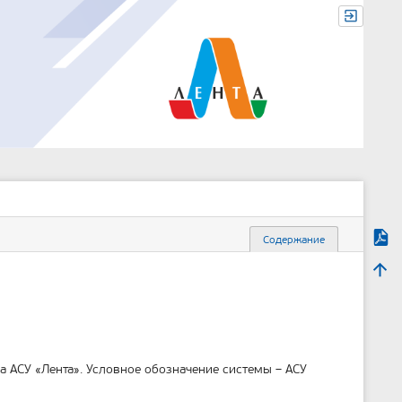
Экспо
Содержание
м
Наве
е
т
а
д
а
н
н
 АСУ «Лента». Условное обозначение системы – АСУ
ы
е
с