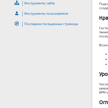
Инструменты сайта
Подси
созда
Инструменты пользователя
Кра
Последние посещенные страницы
Систе
также
посе
Возмо
Уро
Числе
увере
АРМ 
Огл